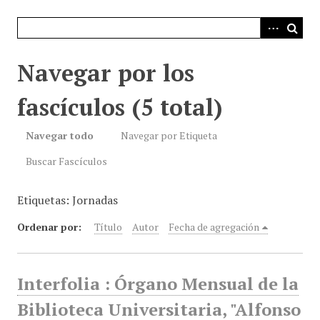
i
n
c
i
Navegar por los
p
a
fascículos (5 total)
l
Navegar todo
Navegar por Etiqueta
Buscar Fascículos
Etiquetas: Jornadas
Ordenar por:
Título
Autor
Fecha de agregación
Interfolia : Órgano Mensual de la
Biblioteca Universitaria, "Alfonso