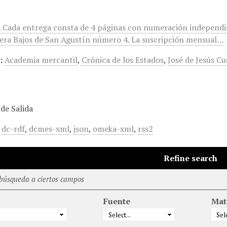
 Cada entrega consta de 4 páginas con numeración independien
era Bajos de San Agustín número 4. La suscripción mensual…
:
Academia mercantil
,
Crónica de los Estados
,
José de Jesús Cu
de Salida
,
dc-rdf
,
dcmes-xml
,
json
,
omeka-xml
,
rss2
Refine search
 búsqueda a ciertos campos
Fuente
Mat