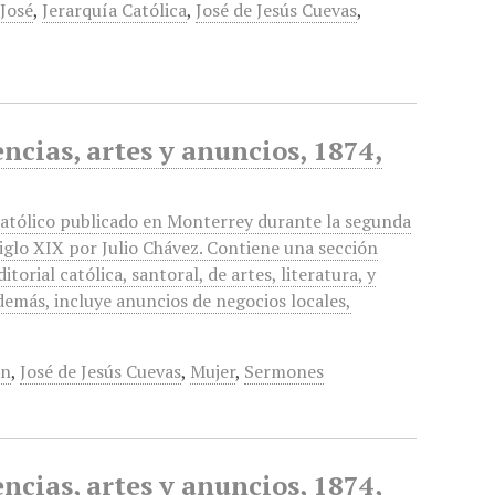
 José
,
Jerarquía Católica
,
José de Jesús Cuevas
,
encias, artes y anuncios, 1874,
católico publicado en Monterrey durante la segunda
siglo XIX por Julio Chávez. Contiene una sección
ditorial católica, santoral, de artes, literatura, y
demás, incluye anuncios de negocios locales,
ón
,
José de Jesús Cuevas
,
Mujer
,
Sermones
encias, artes y anuncios, 1874,