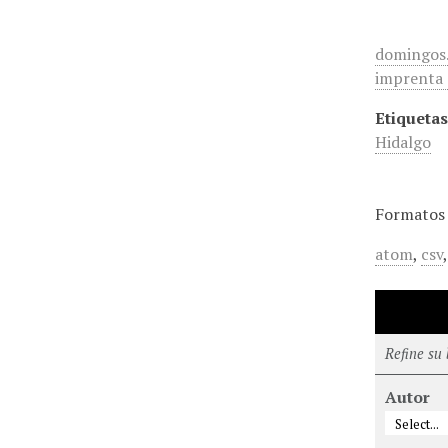
domingos.
imprenta 
Etiquetas
Hidalgo
Formatos 
atom
,
csv
Refine su
Autor