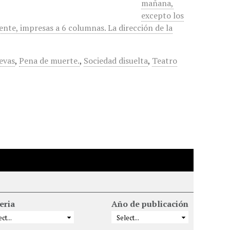
mañana,
excepto los
te, impresas a 6 columnas. La dirección de la
evas
,
Pena de muerte.
,
Sociedad disuelta
,
Teatro
eria
Año de publicación