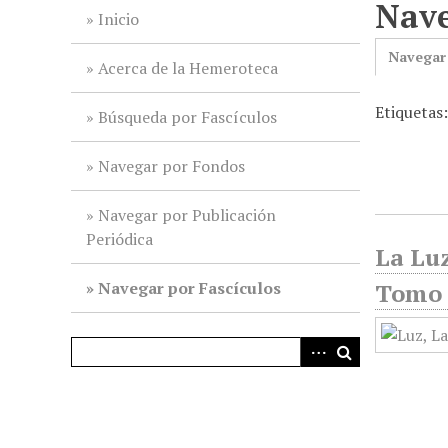
Nave
i
Inicio
n
Navegar
c
Acerca de la Hemeroteca
i
Etiquetas:
p
Búsqueda por Fascículos
a
l
Navegar por Fondos
Navegar por Publicación
Periódica
La Luz
Navegar por Fascículos
Tomo 1