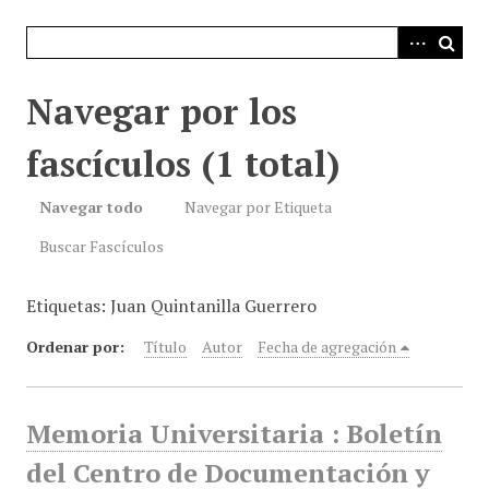
i
n
c
i
Navegar por los
p
a
fascículos (1 total)
l
Navegar todo
Navegar por Etiqueta
Buscar Fascículos
Etiquetas: Juan Quintanilla Guerrero
Ordenar por:
Título
Autor
Fecha de agregación
Memoria Universitaria : Boletín
del Centro de Documentación y