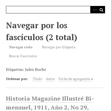
i
n
c
i
Navegar por los
p
a
fascículos (2 total)
l
Navegar todo
Navegar por Etiqueta
Buscar Fascículos
Etiquetas: Jules Hoche
Ordenar por:
Título
Autor
Fecha de agregación
Historia Magazine Illustré Bi-
mensuel, 1911, Año 2, No 29,