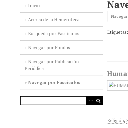
Nave
i
Inicio
n
Navegar
c
Acerca de la Hemeroteca
i
Etiquetas:
p
Búsqueda por Fascículos
a
l
Navegar por Fondos
Navegar por Publicación
Periódica
Humani
Navegar por Fascículos
Religión
,