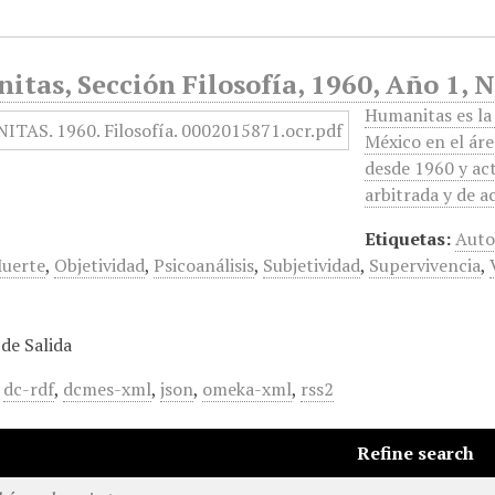
tas, Sección Filosofía, 1960, Año 1, N
Humanitas es la 
México en el áre
desde 1960 y ac
arbitrada y de 
Etiquetas:
Auto
uerte
,
Objetividad
,
Psicoanálisis
,
Subjetividad
,
Supervivencia
,
de Salida
,
dc-rdf
,
dcmes-xml
,
json
,
omeka-xml
,
rss2
Refine search