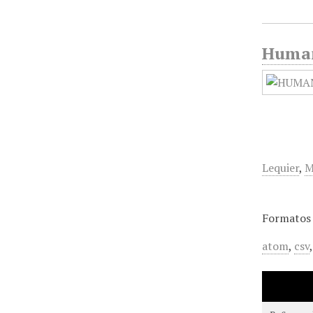
Humani
Lequier
,
M
Formatos 
atom
,
csv