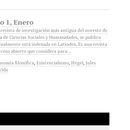
o 1, Enero
revista de investigación más antigua del noreste de
a de Ciencias Sociales y Humanidades, se publica
tualmente está indexada en Latindex. Es una revista
acceso abierto que considera para…
nomía filosófica
,
Existencialismo
,
Hegel
,
Jules
Vida