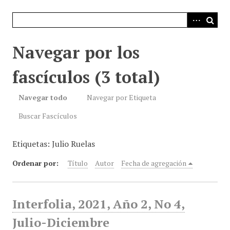
i
n
c
i
Navegar por los
p
a
fascículos (3 total)
l
Navegar todo
Navegar por Etiqueta
Buscar Fascículos
Etiquetas: Julio Ruelas
Ordenar por:
Título
Autor
Fecha de agregación
Interfolia, 2021, Año 2, No 4,
Julio-Diciembre