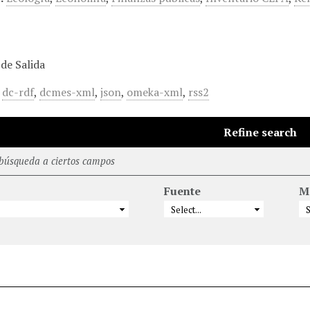
de Salida
,
dc-rdf
,
dcmes-xml
,
json
,
omeka-xml
,
rss2
Refine search
 búsqueda a ciertos campos
Fuente
M