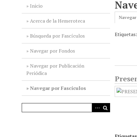
Nave
i
Inicio
n
Navegar
c
Acerca de la Hemeroteca
i
Etiquetas
p
Búsqueda por Fascículos
a
l
Navegar por Fondos
Navegar por Publicación
Periódica
Presen
Navegar por Fascículos
Etiquetas