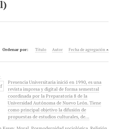
l)
Ordenar por:
Título
Autor
Fecha de agregación
1
Presencia Universitaria inició en 1990, es una
revista impresa y digital de forma semestral
coordinada por la Preparatoria 8 de la
Universidad Autónoma de Nuevo León. Tiene
como principal objetivo la difusión de
propuestas de estudios culturales, de…
n Kesey
,
Moral
,
Posmodernidad sociológica
,
Religión