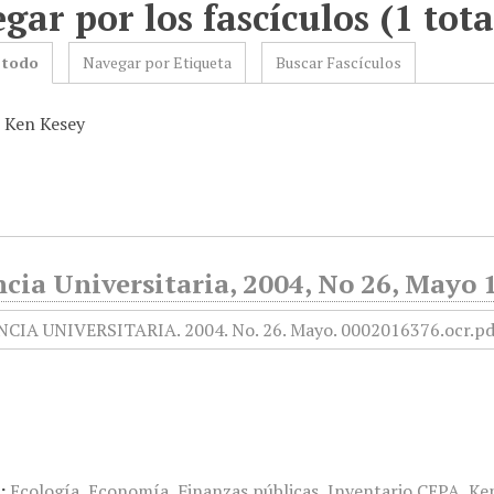
gar por los fascículos (1 tota
 todo
Navegar por Etiqueta
Buscar Fascículos
: Ken Kesey
cia Universitaria, 2004, No 26, Mayo 
:
Ecología
,
Economía
,
Finanzas públicas
,
Inventario CEPA
,
Ke