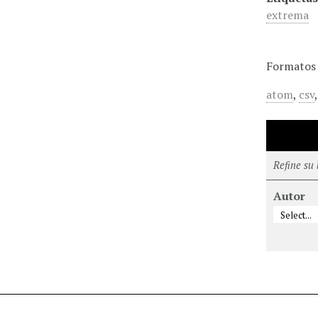
extrema
Formatos 
atom
,
csv
Refine su
Autor