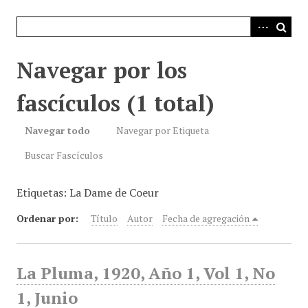
i
n
c
i
Navegar por los
p
a
fascículos (1 total)
l
Navegar todo
Navegar por Etiqueta
Buscar Fascículos
Etiquetas: La Dame de Coeur
Ordenar por:
Título
Autor
Fecha de agregación
La Pluma, 1920, Año 1, Vol 1, No
1, Junio