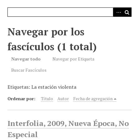
i
n
c
i
Navegar por los
p
a
fascículos (1 total)
l
Navegar todo
Navegar por Etiqueta
Buscar Fascículos
Etiquetas: La estación violenta
Ordenar por:
Título
Autor
Fecha de agregación
Interfolia, 2009, Nueva Época, No
Especial