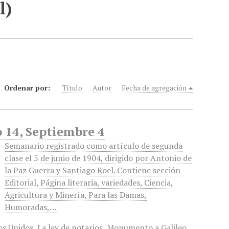
l)
Ordenar por:
Título
Autor
Fecha de agregación
 14, Septiembre 4
Semanario registrado como artículo de segunda
clase el 5 de junio de 1904, dirigido por Antonio de
la Paz Guerra y Santiago Roel. Contiene sección
Editorial, Página literaria, variedades, Ciencia,
Agricultura y Minería, Para las Damas,
Humoradas,…
os Unidos
,
La ley de notarios
,
Monumento a Galileo.
,