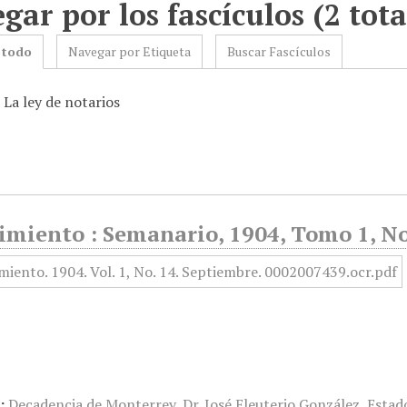
gar por los fascículos (2 tota
 todo
Navegar por Etiqueta
Buscar Fascículos
 La ley de notarios
imiento : Semanario, 1904, Tomo 1, No
:
Decadencia de Monterrey
,
Dr. José Eleuterio González
,
Estad