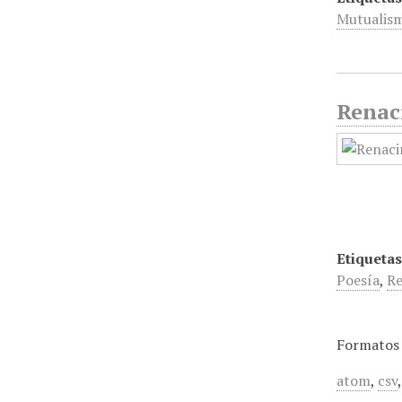
Mutualis
Renac
Etiquetas
Poesía
,
Re
Formatos 
atom
,
csv