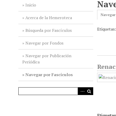
Nave
i
Inicio
n
Navegar
c
Acerca de la Hemeroteca
i
Etiquetas:
p
Búsqueda por Fascículos
a
l
Navegar por Fondos
Navegar por Publicación
Periódica
Renac
Navegar por Fascículos
Etiquetas