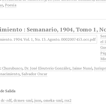
mo
,
Poesía
imiento : Semanario, 1904, Tomo 1, No
Sem
el 
Gue
Pág
Min
:
Churubusco
,
Dr. José Eleuterio González
,
Jaime Nunó
,
Jurisp
nacimiento
,
Salvador Oscar
de Salida
,
dc-rdf
,
dcmes-xml
,
json
,
omeka-xml
,
rss2