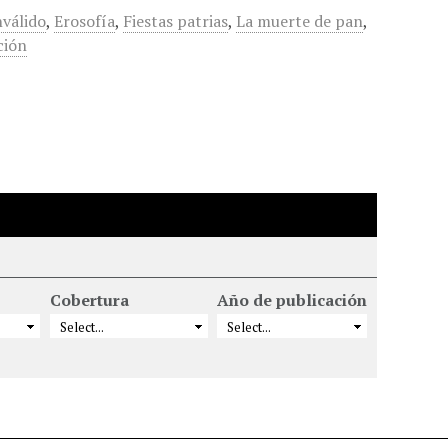
nválido
,
Erosofía
,
Fiestas patrias
,
La muerte de pan
,
ción
Cobertura
Año de publicación