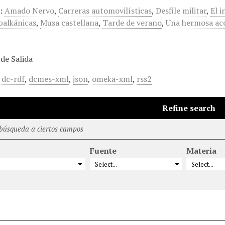
:
Amado Nervo
,
Carreras automovilísticas
,
Desfile militar
,
El i
balkánicas
,
Musa castellana
,
Tarde de verano
,
Una hermosa ac
de Salida
,
dc-rdf
,
dcmes-xml
,
json
,
omeka-xml
,
rss2
Refine search
 búsqueda a ciertos campos
Fuente
Materia