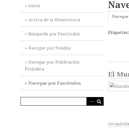
Nave
i
Inicio
n
Navegar
c
Acerca de la Hemeroteca
i
Etiquetas
p
Búsqueda por Fascículos
a
l
Navegar por Fondos
Navegar por Publicación
Periódica
El Mun
Navegar por Fascículos
recapitul