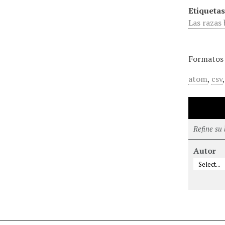
Etiquetas
Las razas 
Formatos 
atom
,
csv
Refine su
Autor