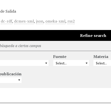
de Salida
,
dc-rdf
,
dcmes-xml
,
json
,
omeka-xml
,
rss2
Refine search
 búsqueda a ciertos campos
Fuente
Materia
publicación