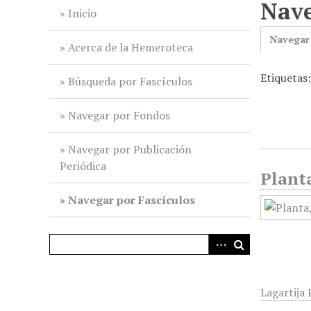
Nave
i
Inicio
n
Navegar
c
Acerca de la Hemeroteca
i
Etiquetas
p
Búsqueda por Fascículos
a
l
Navegar por Fondos
Navegar por Publicación
Periódica
Planta
Navegar por Fascículos
Lagartija