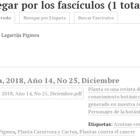
gar por los fascículos (1 tota
 todo
Navegar por Etiqueta
Buscar Fascículos
: Lagartija Pigmea
, 2018, Año 14, No 25, Diciembre
Planta es una revista d
conocimiento botánico 
generado en nuestra reg
Personajes de la botá
Etiquetas:
Azoteas ve
 Pigmea
,
Planta Carnívora y Cactus
,
Plantas contra el cancer