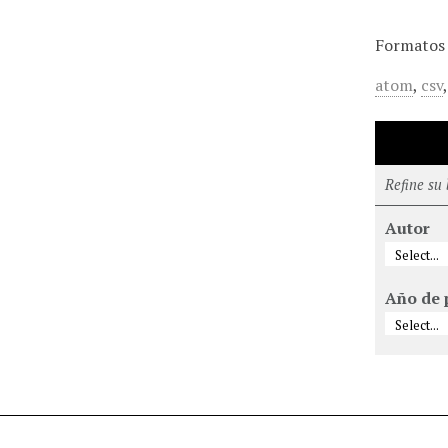
Formatos 
atom
,
csv
Refine su
Autor
Año de 