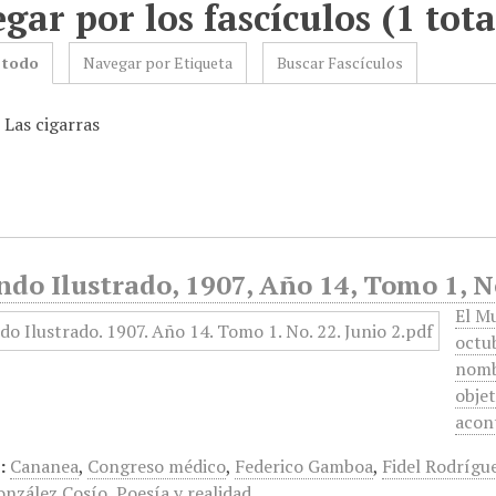
gar por los fascículos (1 tota
 todo
Navegar por Etiqueta
Buscar Fascículos
 Las cigarras
do Ilustrado, 1907, Año 14, Tomo 1, No
El M
octu
nomb
objet
acon
:
Cananea
,
Congreso médico
,
Federico Gamboa
,
Fidel Rodrígu
onzález Cosío
,
Poesía y realidad