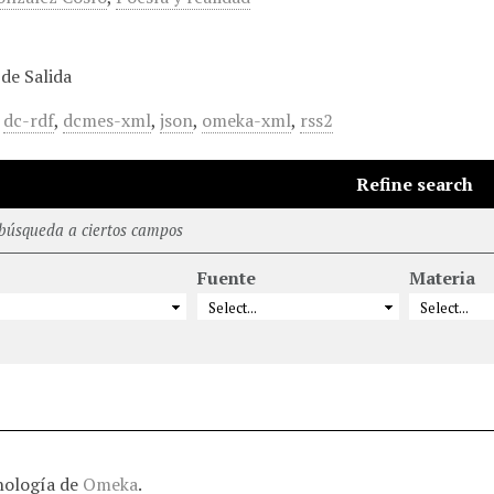
de Salida
,
dc-rdf
,
dcmes-xml
,
json
,
omeka-xml
,
rss2
Refine search
 búsqueda a ciertos campos
Fuente
Materia
nología de
Omeka
.