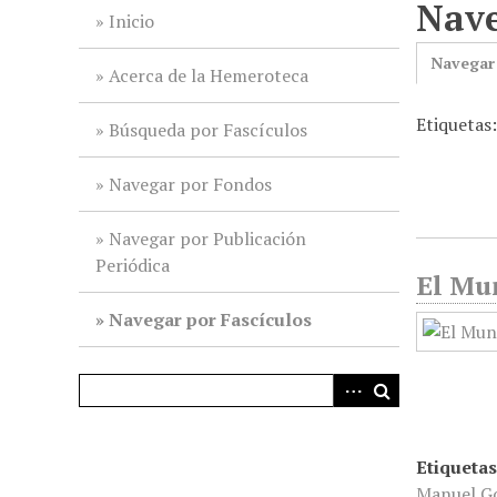
Nave
i
Inicio
n
Navegar
c
Acerca de la Hemeroteca
i
Etiquetas:
p
Búsqueda por Fascículos
a
l
Navegar por Fondos
Navegar por Publicación
Periódica
El Mun
Navegar por Fascículos
Etiquetas
Manuel G