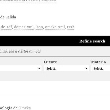
de Salida
,
dc-rdf
,
dcmes-xml
,
json
,
omeka-xml
,
rss2
Refine search
 búsqueda a ciertos campos
Fuente
Materia
nología de
Omeka
.