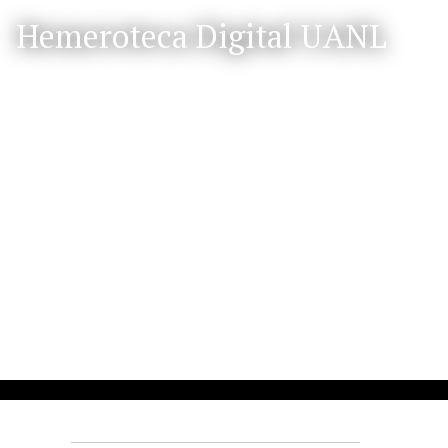
S
Hemeroteca Digital UANL
a
l
t
a
r
a
l
c
o
n
t
e
n
i
d
o
p
r