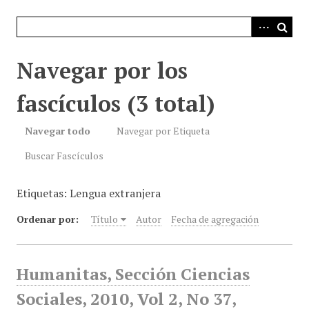
i
n
c
i
Navegar por los
p
a
fascículos (3 total)
l
Navegar todo
Navegar por Etiqueta
Buscar Fascículos
Etiquetas: Lengua extranjera
Ordenar por:
Título
Autor
Fecha de agregación
Humanitas, Sección Ciencias
Sociales, 2010, Vol 2, No 37,