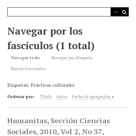
i
n
c
i
Navegar por los
p
a
fascículos (1 total)
l
Navegar todo
Navegar por Etiqueta
Buscar Fascículos
Etiquetas: Prácticas culturales
Ordenar por:
Título
Autor
Fecha de agregación
Humanitas, Sección Ciencias
Sociales, 2010, Vol 2, No 37,