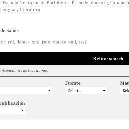
:
Escuela Nocturna de Bachilleres
,
Ética del docente
,
Fundació
,
Lengua y literatura
de Salida
,
dc-rdf
,
dcmes-xml
,
json
,
omeka-xml
,
rss2
Refine search
 búsqueda a ciertos campos
Fuente
Mat
publicación