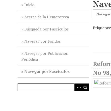
Nave
i
Inicio
n
Navegar
c
Acerca de la Hemeroteca
i
Etiquetas:
p
Búsqueda por Fascículos
a
l
Navegar por Fondos
Navegar por Publicación
Periódica
Reform
Navegar por Fascículos
No 98,