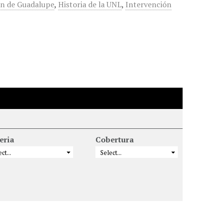
n de Guadalupe
,
Historia de la UNL
,
Intervención
eria
Cobertura