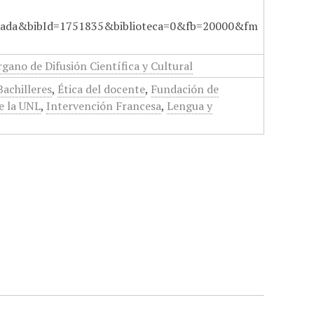
ada&bibId=1751835&biblioteca=0&fb=20000&fm
gano de Difusión Científica y Cultural
achilleres
,
Ética del docente
,
Fundación de
e la UNL
,
Intervención Francesa
,
Lengua y