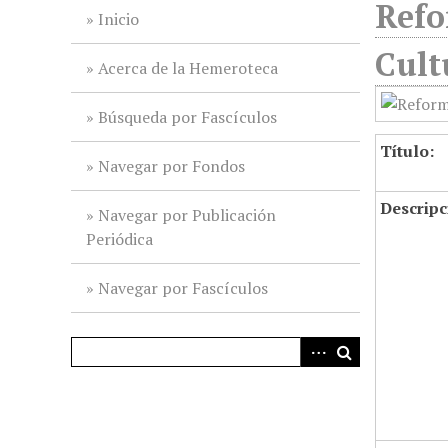
Refo
i
Inicio
n
Cult
c
Acerca de la Hemeroteca
i
p
Búsqueda por Fascículos
a
Título:
l
Navegar por Fondos
Descripc
Navegar por Publicación
Periódica
Navegar por Fascículos