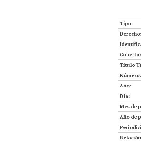
Tipo:
Derechos
Identifi
Cobertur
Título U
Número
Año:
Día:
Mes de p
Año de p
Periodic
Relació