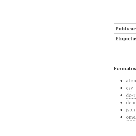
Publicac
Etiqueta
Formatos
ato
csv
dc-r
dcm
json
ome