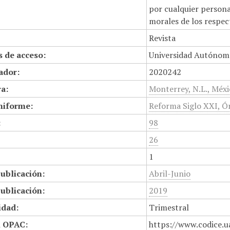
por cualquier persona,
morales de los respec
Revista
 de acceso:
Universidad Autónom
cador:
2020242
a:
Monterrey, N.L., Méx
niforme:
Reforma Siglo XXI, Ór
:
98
26
1
ublicación:
Abril-Junio
ublicación:
2019
idad:
Trimestral
n OPAC:
https://www.codice.u