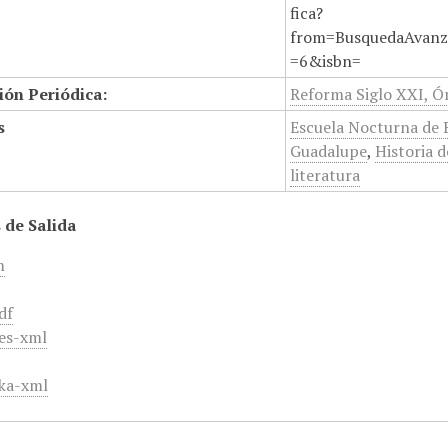
fica?
from=BusquedaAvanz
=6&isbn=
ión Periódica:
Reforma Siglo XXI, Ór
s
Escuela Nocturna de B
Guadalupe
,
Historia d
literatura
 de Salida
m
df
es-xml
ka-xml