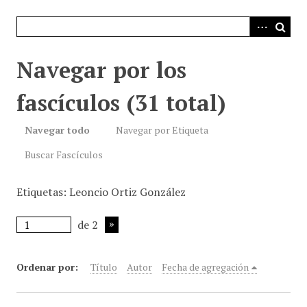
i
n
c
i
Navegar por los
p
a
fascículos (31 total)
l
Navegar todo
Navegar por Etiqueta
Buscar Fascículos
Etiquetas: Leoncio Ortiz González
de 2
Ordenar por:
Título
Autor
Fecha de agregación