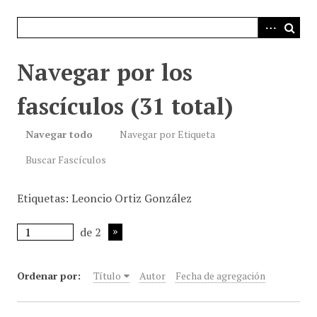
i
n
c
i
Navegar por los
p
a
fascículos (31 total)
l
Navegar todo
Navegar por Etiqueta
Buscar Fascículos
Etiquetas: Leoncio Ortiz González
de 2
Ordenar por:
Título
Autor
Fecha de agregación