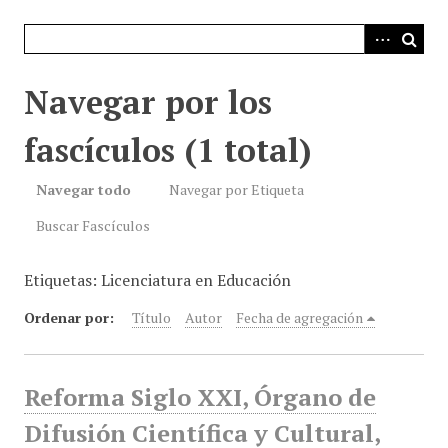
i
n
c
i
Navegar por los
p
a
fascículos (1 total)
l
Navegar todo
Navegar por Etiqueta
Buscar Fascículos
Etiquetas: Licenciatura en Educación
Ordenar por:
Título
Autor
Fecha de agregación
Reforma Siglo XXI, Órgano de
Difusión Científica y Cultural,