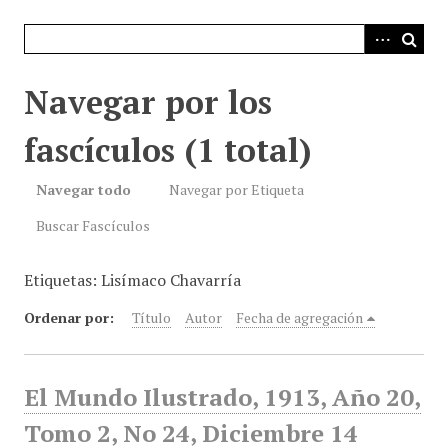
i
n
c
i
Navegar por los
p
a
fascículos (1 total)
l
Navegar todo
Navegar por Etiqueta
Buscar Fascículos
Etiquetas: Lisímaco Chavarría
Ordenar por:
Título
Autor
Fecha de agregación
El Mundo Ilustrado, 1913, Año 20,
Tomo 2, No 24, Diciembre 14