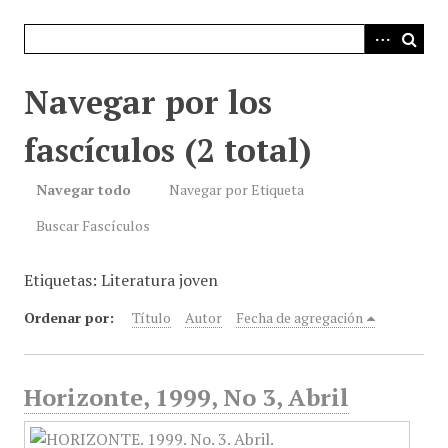
i
n
c
i
Navegar por los
p
a
fascículos (2 total)
l
Navegar todo
Navegar por Etiqueta
Buscar Fascículos
Etiquetas: Literatura joven
Ordenar por:
Título
Autor
Fecha de agregación
Horizonte, 1999, No 3, Abril