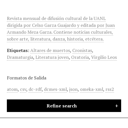
Revista mensual de difusión cultural de la UANL
dirigida por Celso Garza Guajardo y editada por Juan
Armando Meza Garza. Contiene noticias culturales,
sobre arte, literatura, danza, historia, etcétera.
Etiquetas:
Altares de muertos
,
Cronistas
,
Dramaturgia
,
Literatura joven
,
Oratoria
,
Virgilio Leos
Formatos de Salida
atom
,
csv
,
dc-rdf
,
dcmes-xml
,
json
,
omeka-xml
,
rss2
Refine search