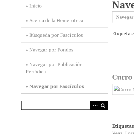
Nave
i
Inicio
n
Navegar
c
Acerca de la Hemeroteca
i
Etiquetas
p
Búsqueda por Fascículos
a
l
Navegar por Fondos
Navegar por Publicación
Periódica
Curro 
Navegar por Fascículos
Etiquetas
Vega
,
Lor