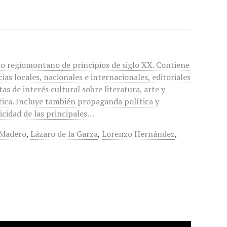
io regiomontano de principios de siglo XX. Contiene
cias locales, nacionales e internacionales, editoriales
tas de interés cultural sobre literatura, arte y
tica. Incluye también propaganda política y
icidad de las principales…
 Madero
,
Lázaro de la Garza
,
Lorenzo Hernández
,