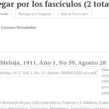
gar por los fascículos (2 tota
 todo
Navegar por Etiqueta
Buscar Fascículos
: Lorenzo Hernández
Meloja, 1911, Año 1, No 59, Agosto 28
Diar
noti
edit
arte
publ
:
Bernardo Reyes
,
Culto patriótico
,
Francisco I. Madero
,
Franci
enzo Hernández
,
Opiniones
,
Presidente
,
Venustiano Carranza