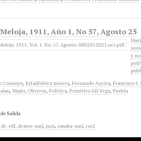
Meloja, 1911, Año 1, No 57, Agosto 25
Diar
noti
y no
polí
publ
:
Consejos
,
Estadísitica minera
,
Fernando Ancira
,
Francisco I.
alau
,
Mujer
,
Obreros
,
Política
,
Primitivo Gil Vega
,
Puebla
de Salida
,
dc-rdf
,
dcmes-xml
,
json
,
omeka-xml
,
rss2