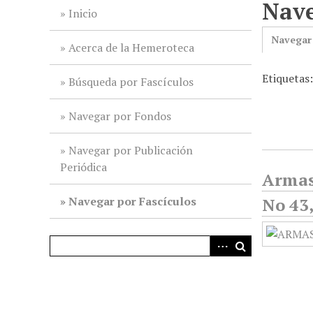
Nave
i
Inicio
n
Navegar
c
Acerca de la Hemeroteca
i
Etiquetas
p
Búsqueda por Fascículos
a
l
Navegar por Fondos
Navegar por Publicación
Periódica
Armas
Navegar por Fascículos
No 43,