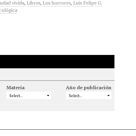
iudad vivida
,
Libros
,
Los horrores
,
Luis Felipe G.
cológica
Materia
Año de publicación