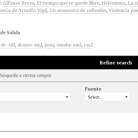
:
Alfonso Reyes
,
El tiempo que te quede libre
,
Helenismo
,
La c
oesía de Arnulfo Vigil
,
Un momento de reflexión
,
Violencia psi
de Salida
,
dc-rdf
,
dcmes-xml
,
json
,
omeka-xml
,
rss2
Refine search
 búsqueda a ciertos campos
Fuente