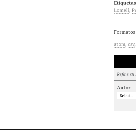
Etiquetas
Lomelí
,
P
Formatos 
atom
,
csv
Refine su
Autor