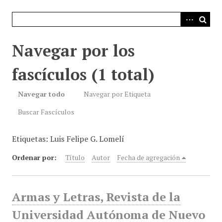
i
n
c
i
Navegar por los
p
a
fascículos (1 total)
l
Navegar todo
Navegar por Etiqueta
Buscar Fascículos
Etiquetas: Luis Felipe G. Lomelí
Ordenar por:
Título
Autor
Fecha de agregación
Armas y Letras, Revista de la
Universidad Autónoma de Nuevo