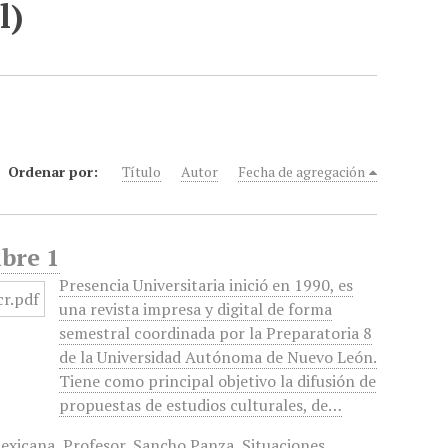
l)
Ordenar por:
Título
Autor
Fecha de agregación
mbre 1
Presencia Universitaria inició en 1990, es
una revista impresa y digital de forma
semestral coordinada por la Preparatoria 8
de la Universidad Autónoma de Nuevo León.
Tiene como principal objetivo la difusión de
propuestas de estudios culturales, de…
mexicana
,
Profesor
,
Sancho Panza
,
Situaciones