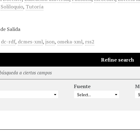
,
Soliloquio
,
Tutoría
de Salida
,
dc-rdf
,
dcmes-xml
,
json
,
omeka-xml
,
rss2
Refine search
 búsqueda a ciertos campos
Fuente
M