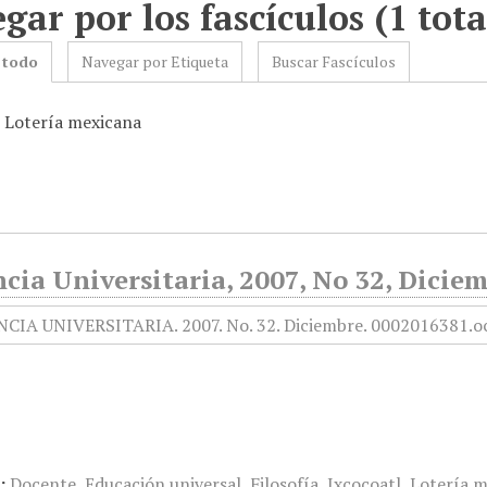
gar por los fascículos (1 tota
 todo
Navegar por Etiqueta
Buscar Fascículos
: Lotería mexicana
cia Universitaria, 2007, No 32, Dicie
:
Docente
,
Educación universal
,
Filosofía
,
Ixcocoatl
,
Lotería 