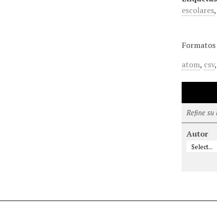
escolares
Formatos 
atom
,
csv
Refine su
Autor