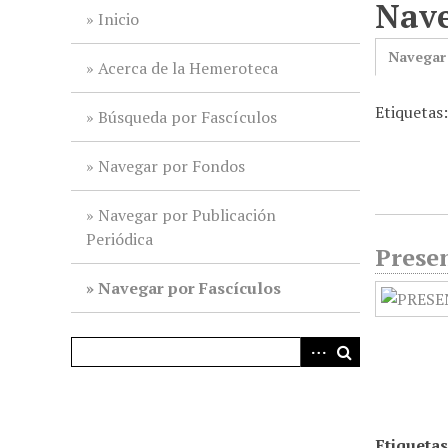
Nave
i
Inicio
n
Navegar
c
Acerca de la Hemeroteca
i
Etiquetas
p
Búsqueda por Fascículos
a
l
Navegar por Fondos
Navegar por Publicación
Periódica
Presen
Navegar por Fascículos
Etiquetas