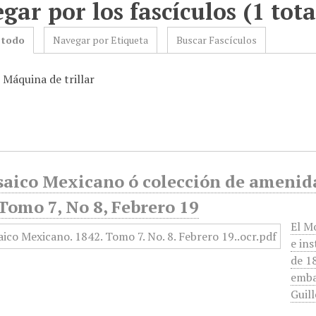
gar por los fascículos (1 tota
 todo
Navegar por Etiqueta
Buscar Fascículos
 Máquina de trillar
aico Mexicano ó colección de amenidad
Tomo 7, No 8, Febrero 19
El M
e in
de 18
emba
Guil