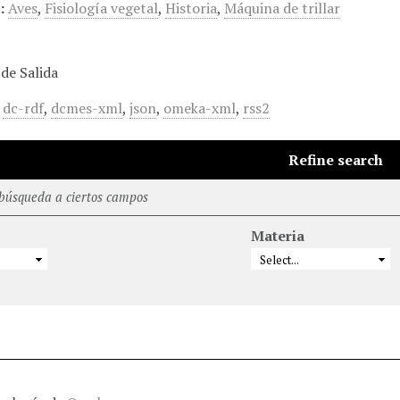
:
Aves
,
Fisiología vegetal
,
Historia
,
Máquina de trillar
de Salida
,
dc-rdf
,
dcmes-xml
,
json
,
omeka-xml
,
rss2
Refine search
 búsqueda a ciertos campos
Materia