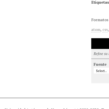
Etiquetas
Formatos 
atom
,
csv
Refine su
Fuente