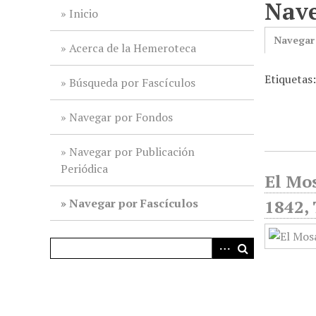
Nave
i
Inicio
n
Navegar
c
Acerca de la Hemeroteca
i
Etiquetas:
p
Búsqueda por Fascículos
a
l
Navegar por Fondos
Navegar por Publicación
Periódica
El Mos
Navegar por Fascículos
1842, 