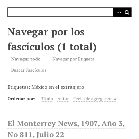
i
n
c
i
Navegar por los
p
a
fascículos (1 total)
l
Navegar todo
Navegar por Etiqueta
Buscar Fascículos
Etiquetas: México en el extranjero
Ordenar por:
Título
Autor
Fecha de agregación
El Monterrey News, 1907, Año 3,
No 811, Julio 22