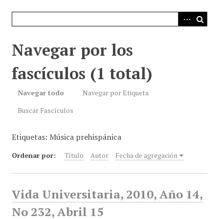
i
n
c
i
Navegar por los
p
a
fascículos (1 total)
l
Navegar todo
Navegar por Etiqueta
Buscar Fascículos
Etiquetas: Música prehispánica
Ordenar por:
Título
Autor
Fecha de agregación
Vida Universitaria, 2010, Año 14,
No 232, Abril 15