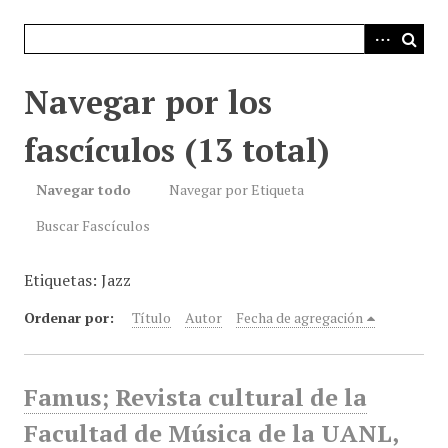
i
n
c
i
Navegar por los
p
a
fascículos (13 total)
l
Navegar todo
Navegar por Etiqueta
Buscar Fascículos
Etiquetas: Jazz
Ordenar por:
Título
Autor
Fecha de agregación
Famus; Revista cultural de la
Facultad de Música de la UANL,