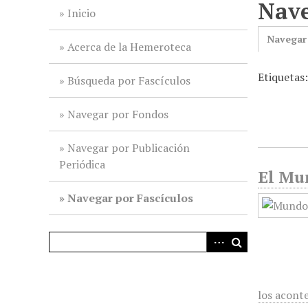
Nave
i
Inicio
n
Navegar
c
Acerca de la Hemeroteca
i
Etiquetas
p
Búsqueda por Fascículos
a
l
Navegar por Fondos
Navegar por Publicación
Periódica
El Mun
Navegar por Fascículos
los acont