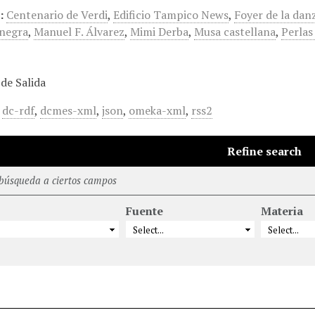
:
Centenario de Verdi
,
Edificio Tampico News
,
Foyer de la dan
negra
,
Manuel F. Álvarez
,
Mimi Derba
,
Musa castellana
,
Perlas
de Salida
,
dc-rdf
,
dcmes-xml
,
json
,
omeka-xml
,
rss2
Refine search
 búsqueda a ciertos campos
Fuente
Materia