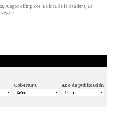
za
,
Juegos olímpicos
,
La jura de la bandera
,
La
 Negras
Cobertura
Año de publicación