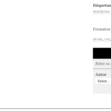
Etiquetas
mariposa 
Formatos 
atom
,
csv
Refine su
Autor