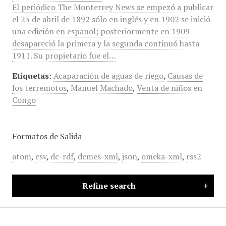
El periódico The Monterrey News se empezó a publicar
el 23 de abril de 1892 sólo en inglés y en 1902 se inició
una edición en español; posteriormente en 1909
desapareció la primera y la segunda continuó hasta
1911. Su propietario fue el…
Etiquetas:
Acaparación de aguas de riego
,
Causas de
los terremotos
,
Manuel Machado
,
Venta de niños en
Congo
Formatos de Salida
atom
,
csv
,
dc-rdf
,
dcmes-xml
,
json
,
omeka-xml
,
rss2
Refine search