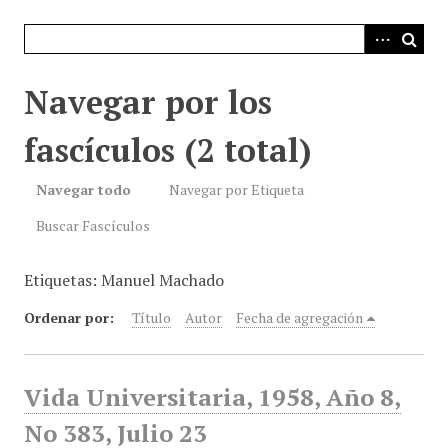
i
n
c
i
Navegar por los
p
a
fascículos (2 total)
l
Navegar todo
Navegar por Etiqueta
Buscar Fascículos
Etiquetas: Manuel Machado
Ordenar por:
Título
Autor
Fecha de agregación
Vida Universitaria, 1958, Año 8,
No 383, Julio 23