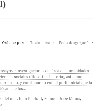
l)
Ordenar por:
Título
Autor
Fecha de agregación
 ensayos e investigaciones del área de humanidades
 ciencias sociales (filosofía e historia), así como
Sobre todo, y continuando con el perfil inicial que la
 década de los…
zo del mar
,
Juan Pablo II
,
Manuel Uribe Muñiz
,
o