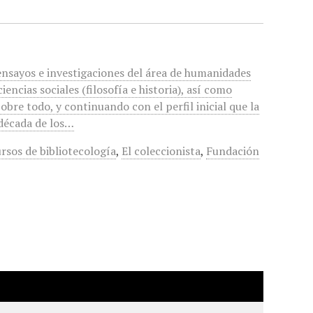
 ensayos e investigaciones del área de humanidades
 ciencias sociales (filosofía e historia), así como
Sobre todo, y continuando con el perfil inicial que la
 década de los…
rsos de bibliotecología
,
El coleccionista
,
Fundación