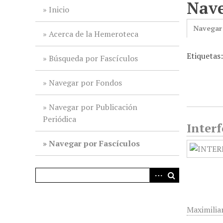
Nave
i
Inicio
n
Navegar
c
Acerca de la Hemeroteca
i
Etiquetas
p
Búsqueda por Fascículos
a
l
Navegar por Fondos
Navegar por Publicación
Periódica
Interf
Navegar por Fascículos
Maximilia