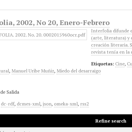
olia, 2002, No 20, Enero-Febrero
Interfolia difunde
(arte, literatura) y
creación literaria. 
revista tenía en la
Etiquetas:
Cine
,
Cu
tural
,
Manuel Uribe Muñiz
,
Miedo del desarraigo
de Salida
,
dc-rdf
,
dcmes-xml
,
json
,
omeka-xml
,
rss2
Refine search