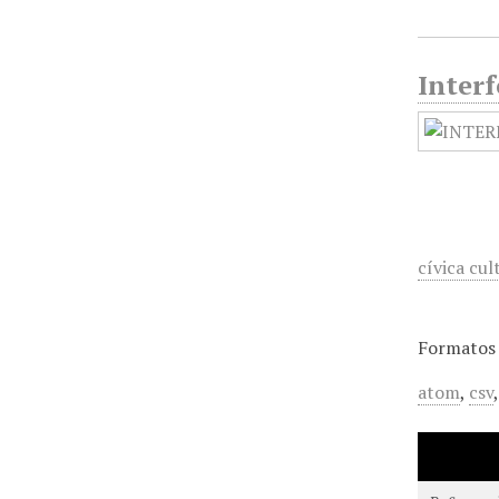
Interf
cívica cul
Formatos 
atom
,
csv