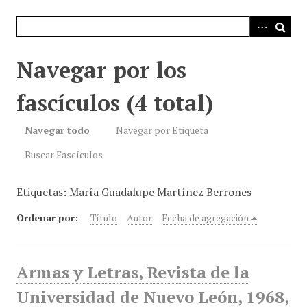
i
n
c
i
Navegar por los
p
a
fascículos (4 total)
l
Navegar todo
Navegar por Etiqueta
Buscar Fascículos
Etiquetas: María Guadalupe Martínez Berrones
Ordenar por:
Título
Autor
Fecha de agregación
Armas y Letras, Revista de la
Universidad de Nuevo León, 1968,