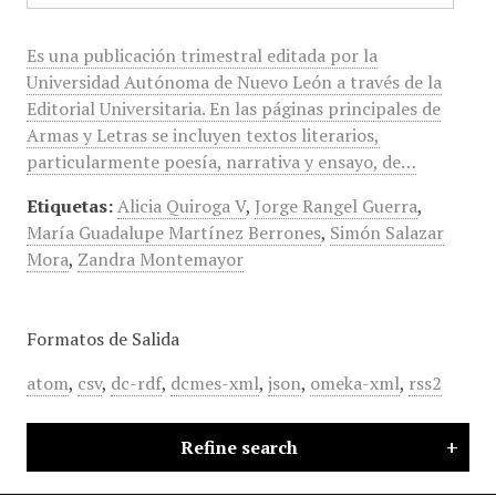
Es una publicación trimestral editada por la
Universidad Autónoma de Nuevo León a través de la
Editorial Universitaria. En las páginas principales de
Armas y Letras se incluyen textos literarios,
particularmente poesía, narrativa y ensayo, de…
Etiquetas:
Alicia Quiroga V
,
Jorge Rangel Guerra
,
María Guadalupe Martínez Berrones
,
Simón Salazar
Mora
,
Zandra Montemayor
Formatos de Salida
atom
,
csv
,
dc-rdf
,
dcmes-xml
,
json
,
omeka-xml
,
rss2
Refine search