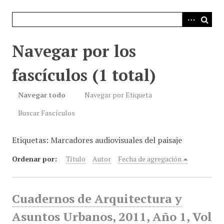
i
n
c
i
Navegar por los
p
a
fascículos (1 total)
l
Navegar todo
Navegar por Etiqueta
Buscar Fascículos
Etiquetas: Marcadores audiovisuales del paisaje
Ordenar por:
Título
Autor
Fecha de agregación
Cuadernos de Arquitectura y
Asuntos Urbanos, 2011, Año 1, Vol