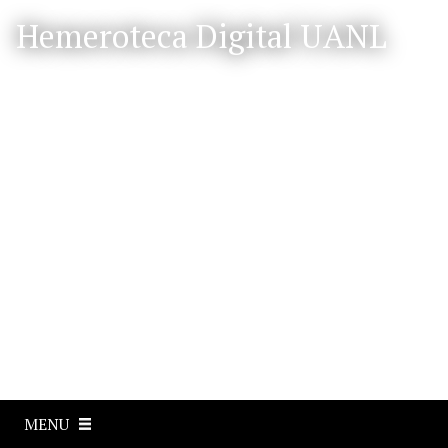
S
Hemeroteca Digital UANL
a
l
t
a
r
a
l
c
o
n
t
e
n
i
d
o
p
MENU
r