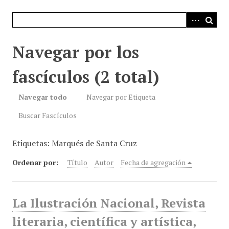
i
n
c
i
Navegar por los
p
a
fascículos (2 total)
l
Navegar todo
Navegar por Etiqueta
Buscar Fascículos
Etiquetas: Marqués de Santa Cruz
Ordenar por:
Título
Autor
Fecha de agregación
La Ilustración Nacional, Revista
literaria, científica y artística,