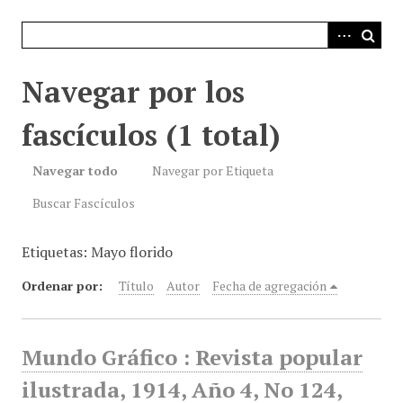
i
n
c
i
Navegar por los
p
a
fascículos (1 total)
l
Navegar todo
Navegar por Etiqueta
Buscar Fascículos
Etiquetas: Mayo florido
Ordenar por:
Título
Autor
Fecha de agregación
Mundo Gráfico : Revista popular
ilustrada, 1914, Año 4, No 124,