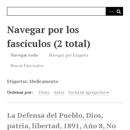
i
n
c
i
Navegar por los
p
a
fascículos (2 total)
l
Navegar todo
Navegar por Etiqueta
Buscar Fascículos
Etiquetas: Medicamento
Ordenar por:
Título
Autor
Fecha de agregación
La Defensa del Pueblo, Dios,
patria, libertad, 1891, Año 8, No