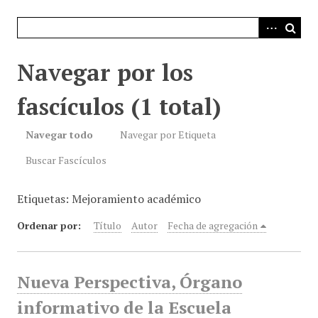
i
n
c
i
Navegar por los
p
a
fascículos (1 total)
l
Navegar todo
Navegar por Etiqueta
Buscar Fascículos
Etiquetas: Mejoramiento académico
Ordenar por:
Título
Autor
Fecha de agregación
Nueva Perspectiva, Órgano
informativo de la Escuela