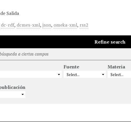
de Salida
,
dc-rdf
,
dcmes-xml
,
json
,
omeka-xml
,
rss2
Refine search
 búsqueda a ciertos campos
Fuente
Materia
publicación