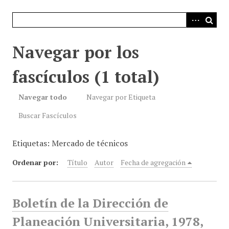
i
n
c
i
Navegar por los
p
a
fascículos (1 total)
l
Navegar todo
Navegar por Etiqueta
Buscar Fascículos
Etiquetas: Mercado de técnicos
Ordenar por:
Título
Autor
Fecha de agregación
Boletín de la Dirección de
Planeación Universitaria, 1978,