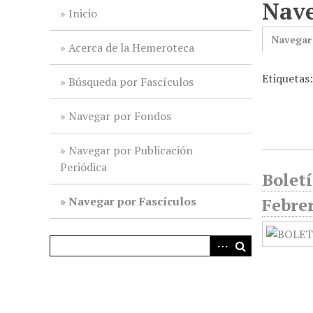
Nave
i
Inicio
n
Navegar
c
Acerca de la Hemeroteca
i
Etiquetas
p
Búsqueda por Fascículos
a
l
Navegar por Fondos
Navegar por Publicación
Periódica
Boletí
Navegar por Fascículos
Febre