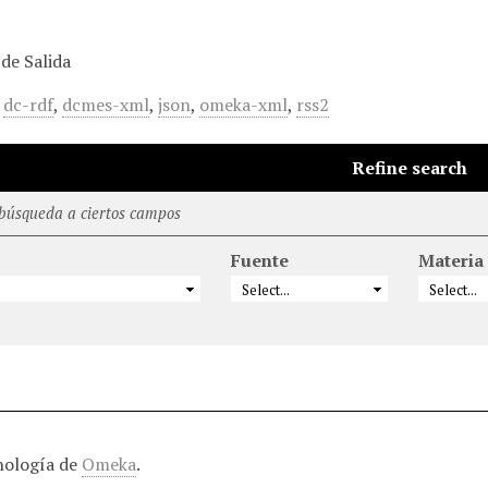
de Salida
,
dc-rdf
,
dcmes-xml
,
json
,
omeka-xml
,
rss2
Refine search
 búsqueda a ciertos campos
Fuente
Materia
nología de
Omeka
.