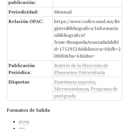
publicación:
Periodicidad:
Mensual
Relación OPAC:
https://www.codice.uanl.mx/Re
gistroBibliografico/Informacio
nBibliografica?
from=BusquedaAvanzada&bibI
d=1752953&biblioteca=0&fb=2
0000&fm=6&isbn=
Publicación
Boletín de la Dirección de
Periódica:
Planeacion Universitaria
Etiquetas
Enseñanza superior
,
Microenseñanza
,
Programa de
postgrado
Formatos de Salida
atom
csv