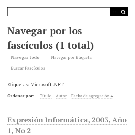
i
n
c
i
Navegar por los
p
a
fascículos (1 total)
l
Navegar todo
Navegar por Etiqueta
Buscar Fascículos
Etiquetas: Microsoft .NET
Ordenar por:
Título
Autor
Fecha de agregación
Expresión Informática, 2003, Año
1, No 2