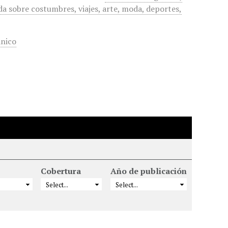
a sobre costumbres, viajes, arte, moda, deportes,
ánico
Cobertura
Año de publicación