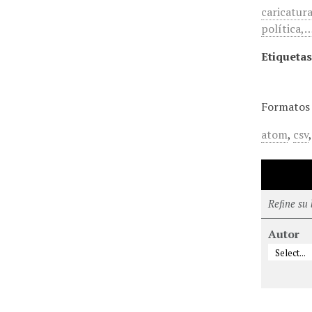
caricatur
política,
Etiquetas
Formatos 
atom
,
csv
Refine su
Autor