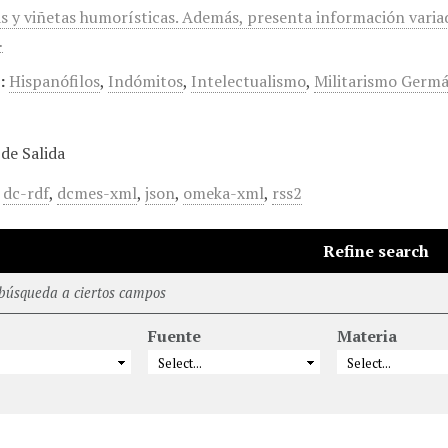
as y viñetas humorísticas. Además, presenta información variad
…
:
Hispanófilos
,
Indómitos
,
Intelectualismo
,
Militarismo Germ
de Salida
,
dc-rdf
,
dcmes-xml
,
json
,
omeka-xml
,
rss2
Refine search
 búsqueda a ciertos campos
Fuente
Materia