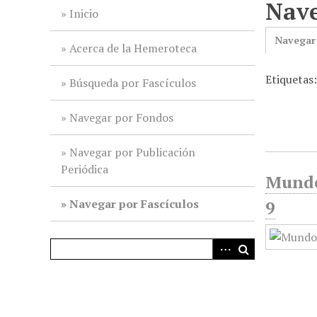
Nave
i
Inicio
n
Navegar
c
Acerca de la Hemeroteca
i
Etiquetas
p
Búsqueda por Fascículos
a
l
Navegar por Fondos
Navegar por Publicación
Periódica
Mundo 
Navegar por Fascículos
9