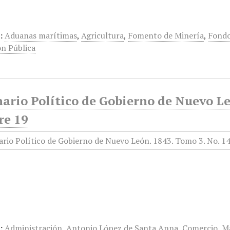
…
:
Aduanas marítimas
,
Agricultura
,
Fomento de Minería
,
Fond
ón Pública
ario Político de Gobierno de Nuevo Le
re 19
…
:
Administración
,
Antonio López de Santa Anna
,
Comercio
,
Ma