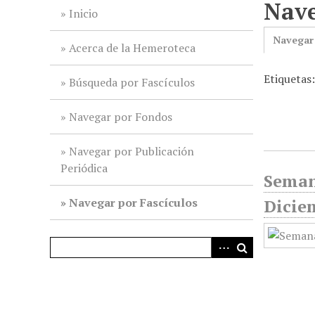
Nave
i
Inicio
n
Navegar
c
Acerca de la Hemeroteca
i
Etiquetas:
p
Búsqueda por Fascículos
a
l
Navegar por Fondos
Navegar por Publicación
Periódica
Seman
Navegar por Fascículos
Dicie