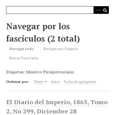
i
n
c
i
Navegar por los
p
a
fascículos (2 total)
l
Navegar todo
Navegar por Etiqueta
Buscar Fascículos
Etiquetas: Ministro Plenipotenciario
Ordenar por:
Título
Autor
Fecha de agregación
El Diario del Imperio, 1865, Tomo
2, No 299, Diciembre 28