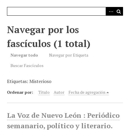
i
n
c
i
Navegar por los
p
a
fascículos (1 total)
l
Navegar todo
Navegar por Etiqueta
Buscar Fascículos
Etiquetas: Misterioso
Ordenar por:
Título
Autor
Fecha de agregación
La Voz de Nuevo León : Periódico
semanario, político y literario.